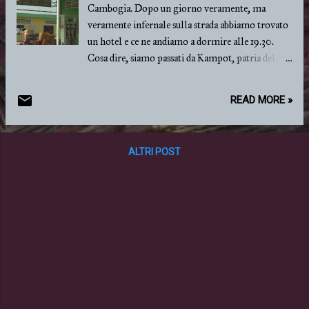
Cambogia. Dopo un giorno veramente, ma
veramente infernale sulla strada abbiamo trovato
un hotel e ce ne andiamo a dormire alle 19.30.
Cosa dire, siamo passati da Kampot, patria del
pepe, poi da Kep, patria del sale e adesso per
arrivare qui nella capitale della tristezza. Foto?
READ MORE »
Niente! Pepe ne abbiamo gia visto a sufficienza in
Vietnam, il sale corrode la moto, e Phnom Penh
la conosciamo già. Quindi non perdiamo tempo
ALTRI POST
in cose inutili. Da domani saremo in una zona
nuova per noi e magari faremo qualche foto.
Magari... Tirando le somme posso dire che se i
Thailandesi non sanno guidare la macchina, i
Cambogiani non sanno guidare e basta. E'
impossibile prevedere le mosse del mezzo davanti
a te: può mettere una freccia e non girare mai,
freccia a destra per girare a sinistra, frenate a
casaccio ma soprattutto durante i sorpassi. Chi
sorpassa frena, non chi viene sorpassato.. Perchè