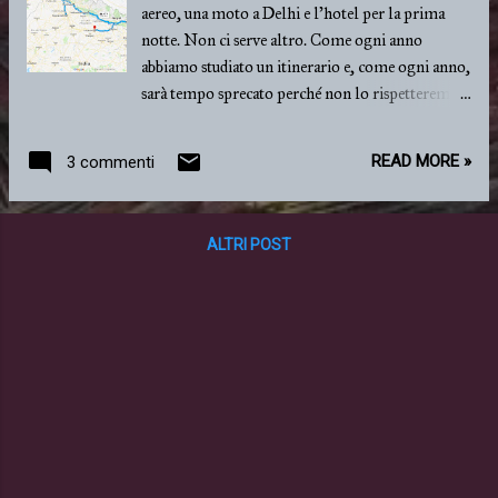
aereo, una moto a Delhi e l'hotel per la prima
notte. Non ci serve altro. Come ogni anno
abbiamo studiato un itinerario e, come ogni anno,
sarà tempo sprecato perché non lo rispetteremo...
Questa volta più che mai il viaggio sarà una vera
incognita: vogliamo andare più a nord possibile
READ MORE »
3 commenti
ma prevediamo temperature proibitive già in
Himachal Pradesh e speriamo di raggiungere
almeno Manali. Quando il freddo ci ferma
ALTRI POST
torniamo verso sud-est per entrare in Nepal e
girare a casaccio. Rientriamo in India da
Siddharthanagar per una sosta nella "civiltà" a
Lucknow. E poi? Chi lo sa? Ci piacerebbe tanto
andare ad Allahbad per il Kumbh Mela, un
raduno religioso che attira 100 milioni di persone
ma credo che ci sarà traffico... Il 20/21 Marzo sarà
Holi e vorremmo festeggiarlo con gli amici di
Mumbai ma è molto fuori zona. Vorremmo
anche andare al mare,e infatti saremo sul