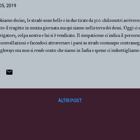
05, 2019
biamo deciso, le strade sono belle e in due tirate da 300 chilometri arriverem
tto il tragitto in mezza giornata ma qui siamo nella terra dei dossi.. Oggi ci 
vigatore, colpa nostra e lui si è vendicato. Il simpaticone ci indica il percors
rconvallazioni e facendoci attraversare i paesi su strade comunque contrass
ghways ma non si rende conto che siamo in India e spesso ci imbottigliamo
tostrada, ha detto di svoltare a sinistra in un viale da cui usciva musica altis
nsato, e ci farà attraversare un paese in festa chiuso al traffico, così abbiamo
nuti dopo eravamo alle porte di Pune, megalopoli del Maharashtra, che d
itare. E l'abbiamo dovuta attraversare tutta, a mezzogiorno, con un traffico
tore era così rovente che mi ha bruciato le c...
ALTRI POST