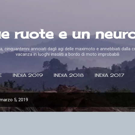
Passa ai contenuti principali
e ruote e un neur
ola, cinquantenni annoiati dagli agi delle maximoto e annebbiati dalla 
vacanza in luoghi insoliti a bordo di moto improbabili
E
INDIA 2019
INDIA 2018
INDIA 2017
OS 2015
THAILANDIA 2014
ALTRO…
THA
 marzo 5, 2019