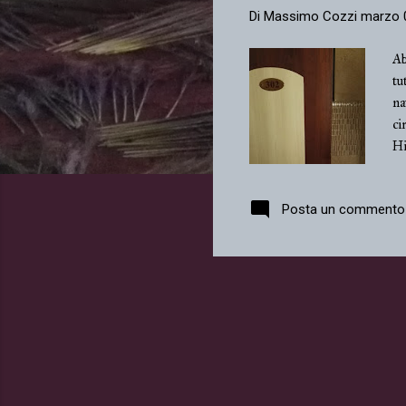
Di
Massimo Cozzi
marzo 
Ab
tu
na
ci
Hi
au
pe
Posta un commento
mi
ev
mo