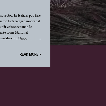
o a Goa. In Italia si può fare
siamo fatti fregare ancora dal
o più veloce evitando le
egnate come National
 inutilmente. Oggi, in
sima. Farà come ieri, abbiamo
 proseguito dritto. Pochi
READ MORE »
ovevamo assolutamente
 da megalopoli indiana. Il