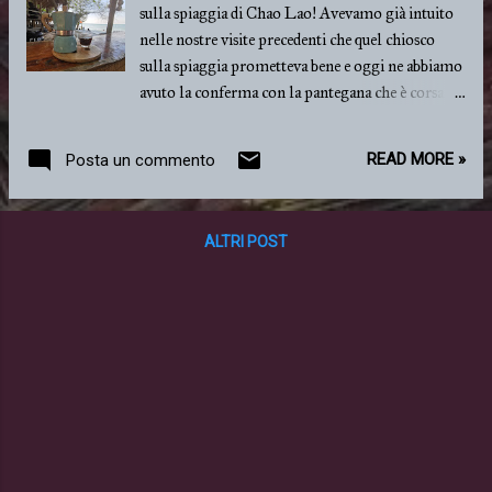
sulla spiaggia di Chao Lao! Avevamo già intuito
nelle nostre visite precedenti che quel chiosco
sulla spiaggia prometteva bene e oggi ne abbiamo
avuto la conferma con la pantegana che è corsa
fuori da sotto il nostro tavolo. Stamattina
abbiamo girato per chioschi sul lungomare in
READ MORE »
Posta un commento
cerca di una spiaggia ma l'alta marea ci ha fregato
e ci siamo limitati a mangiare e bere a bordo
mare, tanto per cambiare. La prima tappa è stata
ALTRI POST
proprio al chiosco di Chao Lao perché ha un
terrazzino rialzato, dei tavoli sul bagnasciuga e un
po' di spiaggia attorno ma oggi anche i tavoli
erano a mollo e comunque occupati da chi faceva
la colazione coi calamari crudi. Si, perché questo
chiosco serve caffè, cappuccini e calamari crudi..
de gustibus.. È un bel posto perché ho ordinato un
caffè nero caldo e mi è stata servita al tavolo una
moka da quattro! Ovviamente senza zucchero
perché qui tutto è dolce tranne i dolci, il caffè