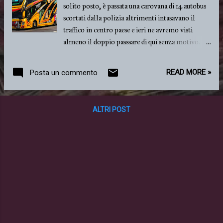
solito posto, è passata una carovana di 14 autobus
scortati dalla polizia altrimenti intasavano il
traffico in centro paese e ieri ne avremo visti
almeno il doppio passsare di qui senza motivo.
Sospetto che il problema sia dato dai navigatori
satellitari che non calcolano l'ingombro dei
READ MORE »
Posta un commento
mezzi quando viene impostato il percorso più
breve che li porta a imbottigliarsi nelle stradine
dei villaggi. Ma dove andranno tutti questi
ALTRI POST
gitanti? E da dove vengono? Solo stamattina
erano almeno 700.. Dovrebbero essere per la
maggior parte delle gite governative per
congressi e corsi di aggiornamento che
ovviamente vengono fatti in rinomate località
turistiche e questi dovrebbero andare tutti a Chao
Lao o dintorni, oggi pomeriggio andremo a
vedere. Questo post non è per parlare delle gite
ma dei pullman che ormai sono diventati
un'attrazione turistica come le vecchie auto di