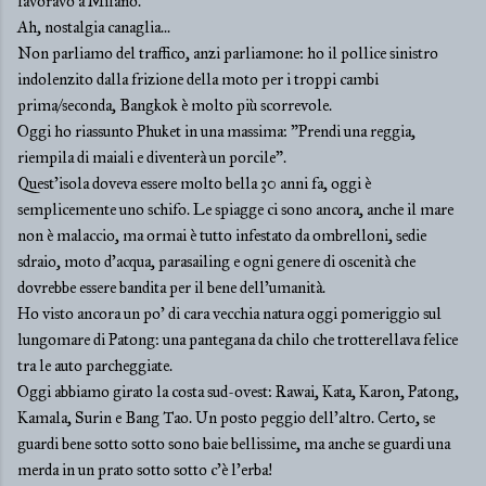
lavoravo a Milano.
Ah, nostalgia canaglia...
Non parliamo del traffico, anzi parliamone: ho il pollice sinistro
indolenzito dalla frizione della moto per i troppi cambi
prima/seconda, Bangkok è molto più scorrevole.
Oggi ho riassunto Phuket in una massima: "Prendi una reggia,
riempila di maiali e diventerà un porcile".
Quest'isola doveva essere molto bella 30 anni fa, oggi è
semplicemente uno schifo. Le spiagge ci sono ancora, anche il mare
non è malaccio, ma ormai è tutto infestato da ombrelloni, sedie
sdraio, moto d'acqua, parasailing e ogni genere di oscenità che
dovrebbe essere bandita per il bene dell'umanità.
Ho visto ancora un po' di cara vecchia natura oggi pomeriggio sul
lungomare di Patong: una pantegana da chilo che trotterellava felice
tra le auto parcheggiate.
Oggi abbiamo girato la costa sud-ovest: Rawai, Kata, Karon, Patong,
Kamala, Surin e Bang Tao. Un posto peggio dell'altro. Certo, se
guardi bene sotto sotto sono baie bellissime, ma anche se guardi una
merda in un prato sotto sotto c'è l'erba!