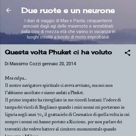
Passa ai contenuti principali
Due ruote e un neurone
I diari di viaggio di Max e Paola, cinquantenni
annoiati dagli agi delle maximoto e annebbiati
dalla crisi di mezza età che vanno in vacanza in
luoghi insoliti a bordo di moto improbabili
Questa volta Phuket ci ha voluto
Di
Massimo Cozzi
gennaio 20, 2014
Mea culpa...
Il nostro navigatore spirituale ci aveva avvisato, ma noi non
l'abbiamo ascoltato e siamo andati a Phuket.
Il primo impatto ha risvegliato in me ricordi lontani: l'odore di
tampa dei vicoli di Bogliasco quando i miei nonni mi portavano in
liguria negli anni 70, il grattacielo di Cesenatico di quella volta in cui
sempre i nonni mi hanno portato a Riccione.. per non parlare dei
travestiti che vedevo battere al cimitero monumentale quando