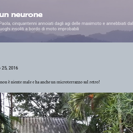
Passa ai contenuti principali
 un neurone
e Paola, cinquantenni annoiati dagli agi delle maximoto e annebbiati dal
uoghi insoliti a bordo di moto improbabili
 25, 2016
on è niente male e ha anche un microterrazzo sul retro!