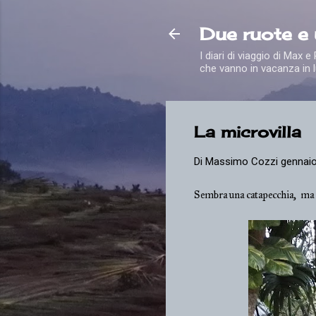
Due ruote e
I diari di viaggio di Max 
che vanno in vacanza in l
La microvilla
Di
Massimo Cozzi
gennaio
Sembra una catapecchia, ma n