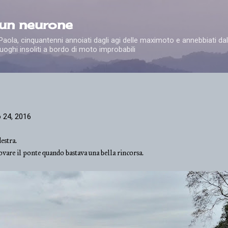
Passa ai contenuti principali
 un neurone
e Paola, cinquantenni annoiati dagli agi delle maximoto e annebbiati dal
uoghi insoliti a bordo di moto improbabili
 24, 2016
estra.
vare il ponte quando bastava una bella rincorsa.