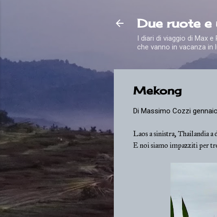
Due ruote e
I diari di viaggio di Max 
che vanno in vacanza in l
Mekong
Di
Massimo Cozzi
gennaio
Laos a sinistra, Thailandia a d
E noi siamo impazziti per tro