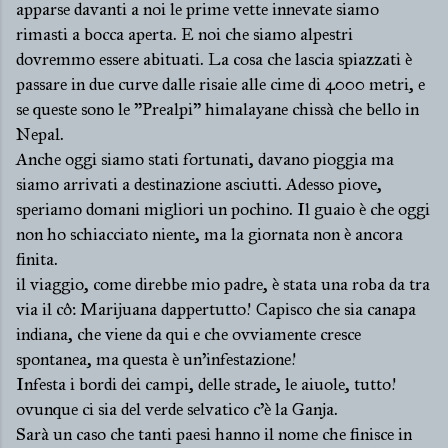
apparse davanti a noi le prime vette innevate siamo
rimasti a bocca aperta. E noi che siamo alpestri
dovremmo essere abituati. La cosa che lascia spiazzati è
passare in due curve dalle risaie alle cime di 4000 metri, e
se queste sono le "Prealpi" himalayane chissà che bello in
Nepal.
Anche oggi siamo stati fortunati, davano pioggia ma
siamo arrivati a destinazione asciutti. Adesso piove,
speriamo domani migliori un pochino. Il guaio è che oggi
non ho schiacciato niente, ma la giornata non è ancora
finita.
il viaggio, come direbbe mio padre, è stata una roba da tra
via il cô: Marijuana dappertutto! Capisco che sia canapa
indiana, che viene da qui e che ovviamente cresce
spontanea, ma questa è un'infestazione!
Infesta i bordi dei campi, delle strade, le aiuole, tutto!
ovunque ci sia del verde selvatico c'è la Ganja.
Sarà un caso che tanti paesi hanno il nome che finisce in