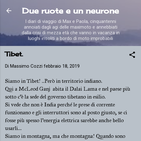
Passa ai contenuti principali
Due ruote e un neurone
I diari di viaggio di Max e Paola, cinquantenni
annoiati dagli agi delle maximoto e annebbiati
dalla crisi di mezza età che vanno in vacanza in
luoghi insoliti a bordo di moto improbabili
Tibet.
Di
Massimo Cozzi
febbraio 18, 2019
Siamo in Tibet! ..Però in territorio indiano.
Qui a McLeod Ganj abita il Dalai Lama e nel paese più
sotto c'è la sede del governo tibetano in esilio.
Si vede che non è India perché le prese di corrente
funzionano e gli interruttori sono al posto giusto, se ci
fosse più spesso l'energia elettrica sarebbe anche bello
usarli...
Siamo in montagna, ma che montagna! Quando sono