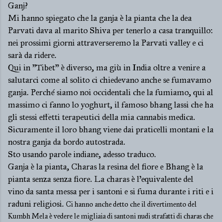
Ganj?
Mi hanno spiegato che la ganja è la pianta che la dea
Parvati dava al marito Shiva per tenerlo a casa tranquillo:
nei prossimi giorni attraverseremo la Parvati valley e ci
sarà da ridere.
Qui in "Tibet" è diverso, ma giù in India oltre a venire a
salutarci come al solito ci chiedevano anche se fumavamo
ganja. Perché siamo noi occidentali che la fumiamo, qui al
massimo ci fanno lo yoghurt, il famoso bhang lassi che ha
gli stessi effetti terapeutici della mia cannabis medica.
Sicuramente il loro bhang viene dai praticelli montani e la
nostra ganja da bordo autostrada.
Sto usando parole indiane, adesso traduco.
Ganja è la pianta, Charas la resina del fiore e Bhang è la
pianta senza senza fiore. La charas è l'equivalente del
vino da santa messa per i santoni e si fuma durante i riti e i
raduni religiosi.
Ci hanno anche detto che il divertimento del
Kumbh Mela è vedere le migliaia di santoni nudi strafatti di charas che