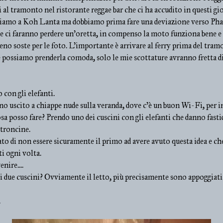
i al tramonto nel ristorante reggae bar che ci ha accudito in questi gio
niamo a Koh Lanta ma dobbiamo prima fare una deviazione verso Ph
he ci faranno perdere un'oretta, in compenso la moto funziona bene e
eno soste per le foto. L'importante è arrivare al ferry prima del tra
possiamo prenderla comoda, solo le mie scottature avranno fretta di
 con gli elefanti.
no uscito a chiappe nude sulla veranda, dove c'è un buon Wi-Fi, per in
sa posso fare? Prendo uno dei cuscini con gli elefanti che danno fasti
ltroncine.
to di non essere sicuramente il primo ad avere avuto questa idea e ch
i ogni volta.
nire....
due cuscini? Ovviamente il letto, più precisamente sono appoggiati s
.