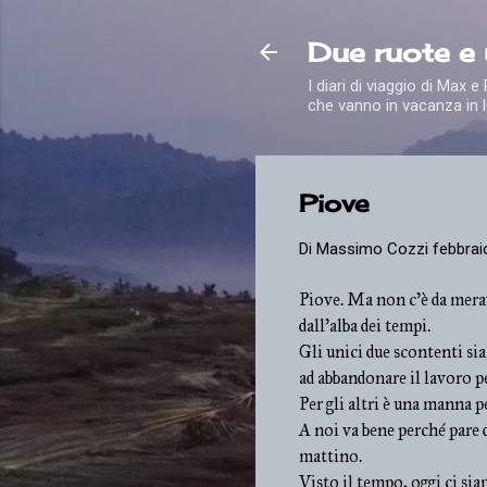
Due ruote e
I diari di viaggio di Max 
che vanno in vacanza in l
Piove
Di
Massimo Cozzi
febbrai
Piove. Ma non c'è da merav
dall'alba dei tempi.
Gli unici due scontenti sia
ad abbandonare il lavoro pe
Per gli altri è una manna pe
A noi va bene perché pare d
mattino.
Visto il tempo, oggi ci sia