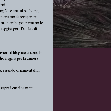
rni.
ang Ga e una ad Ao Nang
 speriamo di recuperare
monto perché poi fermano le
 raggiungere l'ombra di
viare il blog ma ci sono le
dio in giro per la camera
e, essendo ornamentali, i
opra i cuscini su cui