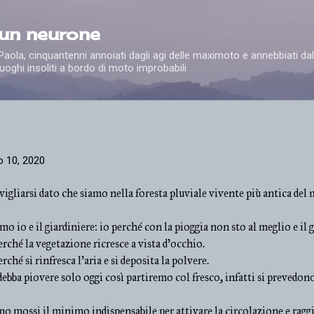
Passa ai contenuti principali
 un neurone
e Paola, cinquantenni annoiati dagli agi delle maximoto e annebbiati dal
uoghi insoliti a bordo di moto improbabili
o 10, 2020
igliarsi dato che siamo nella foresta pluviale vivente più antica del
mo io e il giardiniere: io perché con la pioggia non sto al meglio e il 
rché la vegetazione ricresce a vista d'occhio.
rché si rinfresca l'aria e si deposita la polvere.
ebba piovere solo oggi così partiremo col fresco, infatti si prevedono 
mo mossi il minimo indispensabile per attivare la circolazione e raggi