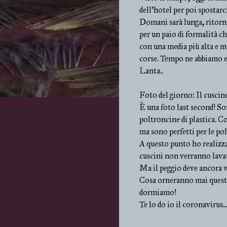
dell'hotel per poi spostarc
Domani sarà lunga, ritor
per un paio di formalità c
con una media più alta e m
corse. Tempo ne abbiamo e 
Lanta..
Foto del giorno: Il cuscino
È una foto last second! So
poltroncine di plastica. Co
ma sono perfetti per le po
A questo punto ho realizza
cuscini non verranno lavat
Ma il peggio deve ancora ve
Cosa orneranno mai questi 
dormiamo!
Te lo do io il coronavirus..