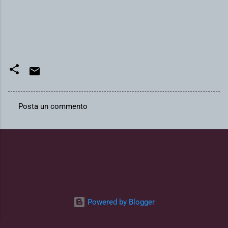
Posta un commento
C
o
m
m
e
n
t
Powered by Blogger
i