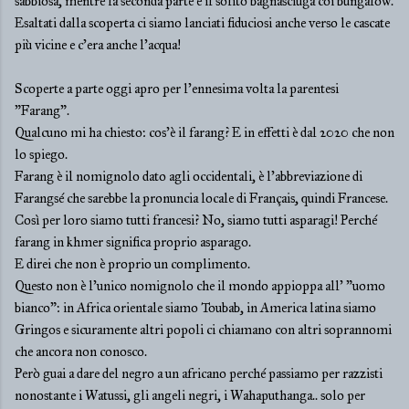
sabbiosa, mentre la seconda parte è il solito bagnasciuga coi bungalow.
Esaltati dalla scoperta ci siamo lanciati fiduciosi anche verso le cascate
più vicine e c'era anche l'acqua!
Scoperte a parte oggi apro per l'ennesima volta la parentesi
"Farang".
Qualcuno mi ha chiesto: cos'è il farang? E in effetti è dal 2020 che non
lo spiego.
Farang è il nomignolo dato agli occidentali, è l'abbreviazione di
Farangsé che sarebbe la pronuncia locale di Français, quindi Francese.
Così per loro siamo tutti francesi? No, siamo tutti asparagi! Perché
farang in khmer significa proprio asparago.
E direi che non è proprio un complimento.
Questo non è l'unico nomignolo che il mondo appioppa all' "uomo
bianco": in Africa orientale siamo Toubab, in America latina siamo
Gringos e sicuramente altri popoli ci chiamano con altri soprannomi
che ancora non conosco.
Però guai a dare del negro a un africano perché passiamo per razzisti
nonostante i Watussi, gli angeli negri, i Wahaputhanga.. solo per