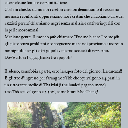
citare alcune famose canzoni italiane.
Così mi chiedo: siamo noi i cretini che non denunciamo il razzismo
nei nostri confronti oppure siamo noi i cretini che ci facciamo dare dei
razzisti perché chiamiamo negri senza malizia e cattiveria quelli con
la pelle abbronzata?
Meditate gente: Il mondo può chiamare "l'uomo bianco" come più
gli piace senza problemi e conseguenze ma se noi proviamo a usare un
nomignolo per gli altri popoli veniamo accusati di razzismo.
Dov'è allora l'uguaglianza tra i popoli?
E adesso, xenofobia a parte, ecco la super foto del giorno: La cascata!!
Biglietto d'ingresso per farang 200Thb che equivalgono a 4 pasti in
un ristorante medio di Tha Mai (i thailandesi pagano meno).
200Thb equivalgono a 5,50€, come è cara Kho Chang!