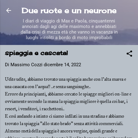
Passa ai contenuti principali
Due ruote e un neurone
I diari di viaggio di Max e Paola, cinquantenni
annoiati dagli agi delle maximoto e annebbiati
dalla crisi di mezza età che vanno in vacanza in
luoghi insoliti a bordo di moto improbabili
spiaggia e cascata!
Di
Massimo Cozzi
dicembre 14, 2022
Udite udite, abbiamo trovato una spiaggia anche con l'alta marea e
una casacata con l'acqua!! ..e senza sanguisughe..
Errore da principianti, abbiamo cercato le spiagge migliori on-line e
ovviamente secondo la massa la spiaggia migliore è quella coi bar, i
resort, i venditori, i racchettoni..
E così andando a istinto ci siamo infilati in una stradina e abbiamo
trovato la spiaggia "allo stato brado" senza attività commerciali.
Almeno metà della spiaggia è ancora vergine, quindi grande e