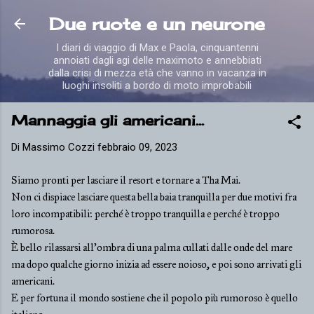
Passa ai contenuti principali
Due ruote e un neurone
I diari di viaggio di Max e Paola, cinquantenni
annoiati dagli agi delle maximoto e annebbiati
dalla crisi di mezza età che vanno in vacanza in
luoghi insoliti a bordo di moto improbabili
Mannaggia gli americani...
Di
Massimo Cozzi
febbraio 09, 2023
Siamo pronti per lasciare il resort e tornare a Tha Mai.
Non ci dispiace lasciare questa bella baia tranquilla per due motivi fra
loro incompatibili: perché è troppo tranquilla e perché è troppo
rumorosa.
È bello rilassarsi all'ombra di una palma cullati dalle onde del mare
ma dopo qualche giorno inizia ad essere noioso, e poi sono arrivati gli
americani.
E per fortuna il mondo sostiene che il popolo più rumoroso è quello