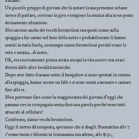
italiano..
Un piccolo gruppo di giovani che fa notare la sua presenza: urlano
invece di parlare, corrono in giro e tengono la musica alta in un posto
decisamente silenzioso.
Noi saremo anche dei vecchi brontoloni ma questi erano sulla
spiaggia a far casino nel buio della notte e probabilmente li hanno
sentiti in tutta lisola, comunque siamo brontoloni perché erano le
otto e mezza... di notte..
OK, era teoricamente prima serata ma qui la vita scorre con orari
diversi dalle altre località turistiche.
Dopo aver fatto fracasso sotto il bungalow si sono spostati in mezzo
alla spiaggia, hanno acceso un falò e si sono messi a suonare e cantare
fino alle 11.
Non potevano fare come la maggioranza dei giovani d'oggi che
passano ore in compagnia senza dirsi una parola perché sono tutti
attaccati al cellulare?
Confermo, siamo vecchi brontoloni.
Oggi il meteo dà tempesta, speriamo che si sbagli. Stamattina alle 7
c'erano tuoni e fulmini in lontananza ma adesso, alle 8:30,