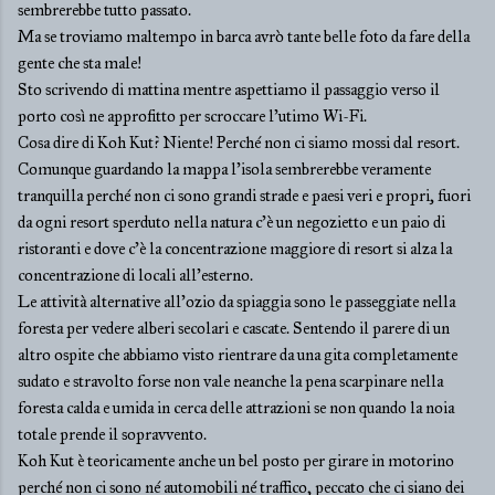
sembrerebbe tutto passato.
Ma se troviamo maltempo in barca avrò tante belle foto da fare della
gente che sta male!
Sto scrivendo di mattina mentre aspettiamo il passaggio verso il
porto così ne approfitto per scroccare l'utimo Wi-Fi.
Cosa dire di Koh Kut? Niente! Perché non ci siamo mossi dal resort.
Comunque guardando la mappa l'isola sembrerebbe veramente
tranquilla perché non ci sono grandi strade e paesi veri e propri, fuori
da ogni resort sperduto nella natura c'è un negozietto e un paio di
ristoranti e dove c'è la concentrazione maggiore di resort si alza la
concentrazione di locali all'esterno.
Le attività alternative all'ozio da spiaggia sono le passeggiate nella
foresta per vedere alberi secolari e cascate. Sentendo il parere di un
altro ospite che abbiamo visto rientrare da una gita completamente
sudato e stravolto forse non vale neanche la pena scarpinare nella
foresta calda e umida in cerca delle attrazioni se non quando la noia
totale prende il sopravvento.
Koh Kut è teoricamente anche un bel posto per girare in motorino
perché non ci sono né automobili né traffico, peccato che ci siano dei