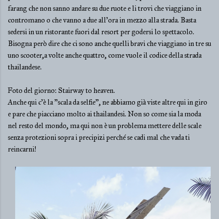
farang che non sanno andare su due ruote e li trovi che viaggiano in
contromano o che vanno a due all'ora in mezzo alla strada. Basta
sedersi in un ristorante fuori dal resort per godersi lo spettacolo.
Bisogna però dire che ci sono anche quelli bravi che viaggiano in tre su
uno scooter,a volte anche quattro, come vuole il codice della strada
thailandese.
Foto del giorno: Stairway to heaven.
Anche qui c'è la "scala da selfie", ne abbiamo già viste altre qui in giro
e pare che piacciano molto ai thailandesi. Non so come sia la moda
nel resto del mondo, ma qui non è un problema mettere delle scale
senza protezioni sopra i precipizi perché se cadi mal che vada ti
reincarni!