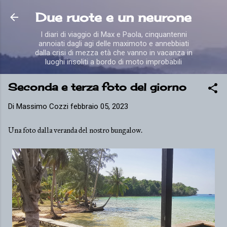
Passa ai contenuti principali
Due ruote e un neurone
I diari di viaggio di Max e Paola, cinquantenni
annoiati dagli agi delle maximoto e annebbiati
dalla crisi di mezza età che vanno in vacanza in
luoghi insoliti a bordo di moto improbabili
Seconda e terza foto del giorno
Di
Massimo Cozzi
febbraio 05, 2023
Una foto dalla veranda del nostro bungalow.