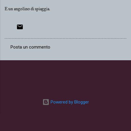
E un angolino di spiaggia.
Posta un commento
C
o
m
m
e
n
t
Powered by Blogger
i