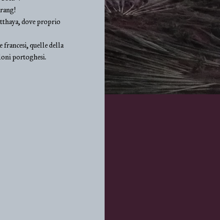
arang!
yutthaya, dove proprio
 francesi, quelle della
loni portoghesi.