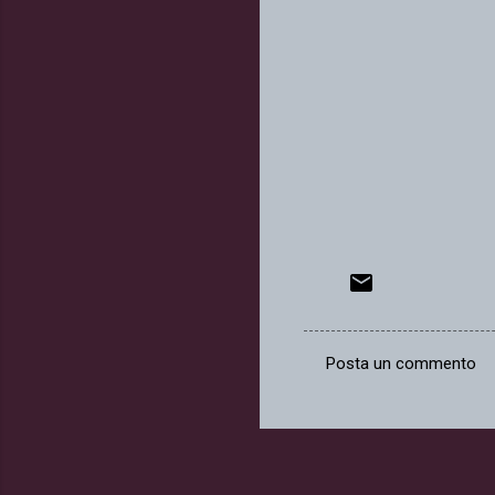
Posta un commento
C
o
m
m