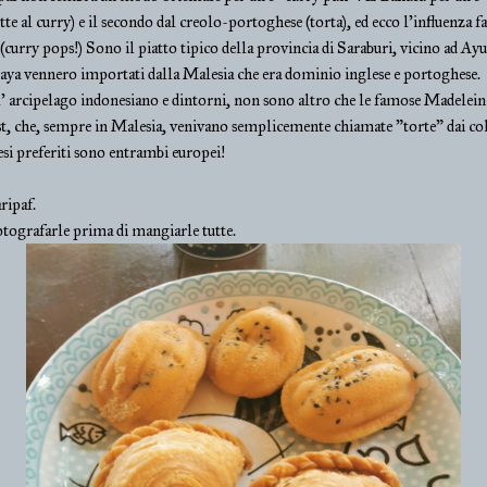
te al curry) e il secondo dal creolo-portoghese (torta), ed ecco l'influenza f
p (curry pops!) Sono il piatto tipico della provincia di Saraburi, vicino ad A
haya vennero importati dalla Malesia che era dominio inglese e portoghese.
l' arcipelago indonesiano e dintorni, non sono altro che le famose Madeleine
, che, sempre in Malesia, venivano semplicemente chiamate "torte" dai co
esi preferiti sono entrambi europei!
ripaf.
otografarle prima di mangiarle tutte.