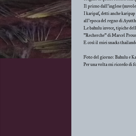
Il primo dall'inglese (nuvolet
I karipaf, detti anche karipa
all'epoca del regno di Ayutt
Le bahulu invece, tipiche del
"Recherche" di Marcel Proust
E così il miei snacks thailand
Foto del giorno: Bahulu e Ka
Per una volta mi ricordo di f