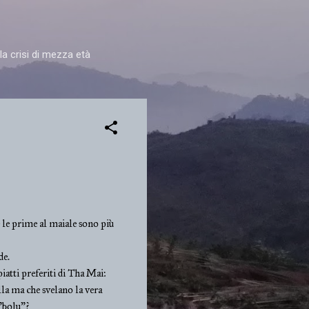
la crisi di mezza età
e le prime al maiale sono più
de.
piatti preferiti di Tha Mai:
la ma che svelano la vera
 "bolu"?