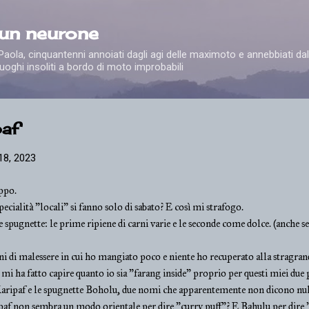
Passa ai contenuti principali
 un neurone
e Paola, cinquantenni annoiati dagli agi delle maximoto e annebbiati dal
uoghi insoliti a bordo di moto improbabili
paf
18, 2023
ppo.
pecialità "locali" si fanno solo di sabato? E così mi strafogo.
le spugnette: le prime ripiene di carni varie e le seconde come dolce. (anche s
ni di malessere in cui ho mangiato poco e niente ho recuperato alla stragran
 mi ha fatto capire quanto io sia "farang inside" proprio per questi miei due 
Karipaf e le spugnette Boholu, due nomi che apparentemente non dicono nul
ripaf non sembra un modo orientale per dire "curry puff"? E Bahulu per dire