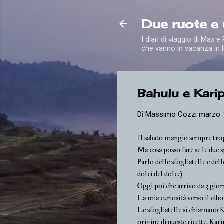
Due ruote e
I diari di viaggio di Max 
che vanno in vacanza in l
Bahulu e Kari
Di
Massimo Cozzi
marzo 
Il sabato mangio sempre tro
Ma cosa posso fare se le due s
Parlo delle sfogliatelle e del
dolci del dolce)
Oggi poi che arrivo da 3 gior
La mia curiosità verso il cibo
Le sfogliatelle si chiamano 
origine di queste ricette. Ka