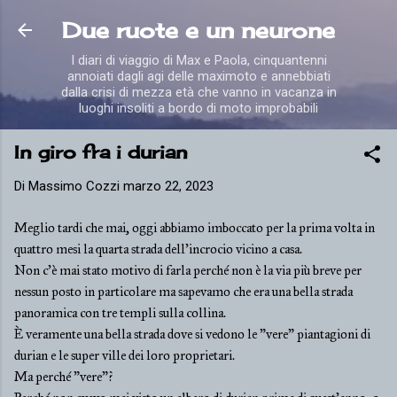
Passa ai contenuti principali
Due ruote e un neurone
I diari di viaggio di Max e Paola, cinquantenni
annoiati dagli agi delle maximoto e annebbiati
dalla crisi di mezza età che vanno in vacanza in
luoghi insoliti a bordo di moto improbabili
In giro fra i durian
Di
Massimo Cozzi
marzo 22, 2023
Meglio tardi che mai, oggi abbiamo imboccato per la prima volta in
quattro mesi la quarta strada dell'incrocio vicino a casa.
Non c'è mai stato motivo di farla perché non è la via più breve per
nessun posto in particolare ma sapevamo che era una bella strada
panoramica con tre templi sulla collina.
È veramente una bella strada dove si vedono le "vere" piantagioni di
durian e le super ville dei loro proprietari.
Ma perché "vere"?