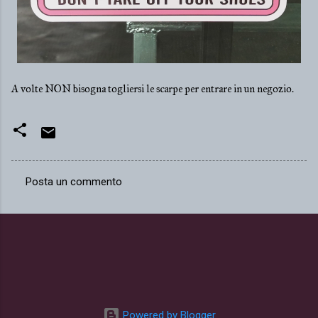
A volte NON bisogna togliersi le scarpe per entrare in un negozio.
Posta un commento
C
o
m
m
e
n
t
Powered by Blogger