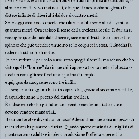
Perché non avevo mai visto un albero di durian prima di quest'anno, o
almeno non li avevo mai notati, e in questi mesi abbiamo girato fra
distese infinite di alberi alti dai due ai quattro metri.
Solo oggi abbiamo scoperto che i durian adulti sono alti dai venti ai
quaranta metri! Ora capisco il senso della credenza locale: Il durian si
raccoglie quando cade dall'albero e, siccome il frutto è così pesante e
spinoso che può uccidere un uomo se lo colpisce in testa, il Buddha fa
cadere i frutti solo di notte.
Io non vedevo il pericolo a star sotto quegli alberelli ma adesso che ho
visto quelle "bombe" da cinque chili appese a trenta metri d'altezza se
fossi un raccoglitore farei una capatina al tempio...
e qui, guarda caso, ce ne sono tre in fila.
La scoperta di oggi mi ha fatto capire che, grazie al sistema orientale,
fra qualche anno il prezzo del durian crollerà.
È il discorso che ho già fatto: uno vende mandarini e tutti i vicini
devono vendere mandarini..
Il durian locale è diventato famoso? Adesso chiunque abbia un pezzo di
terra adatta ha piantato i durian. Quando queste centinaia di migliaia di
piante saranno adulte e in piena produzione l'offerta supererà la