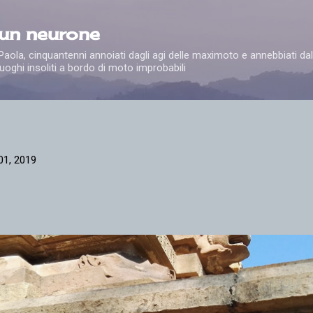
Passa ai contenuti principali
 un neurone
e Paola, cinquantenni annoiati dagli agi delle maximoto e annebbiati dal
uoghi insoliti a bordo di moto improbabili
01, 2019