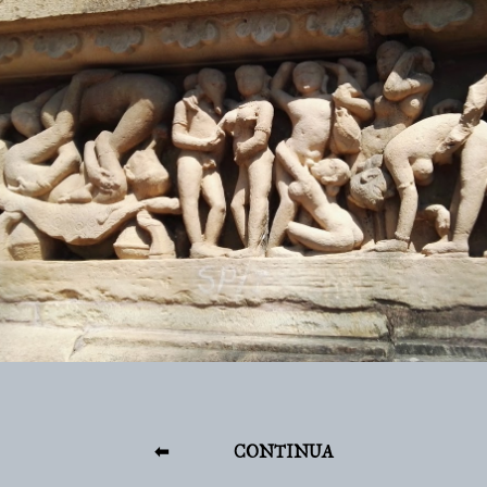
⬅
CONTINUA