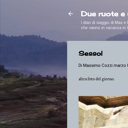
Due ruote e
I diari di viaggio di Max 
che vanno in vacanza in l
Sesso!
Di
Massimo Cozzi
marzo 
altra foto del giorno.